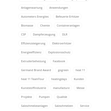
Anlagenwartung
Anwendungen
Autometers Energitec
Befeuerte Erhitzer
Biomasse
Chemie
Containeranlagen
CSP
Dampferzeugung
DLR
Effizienzsteigerung
Elektroerhitzer
Energieeffizienz
Explosionsschutz
Extruderbeheizung
Facebook
Germand Brand Award
gogreen
heat 11
heat 11 TeamTour
heatingdays
Kunden
Kunststoffindustrie
manufacture
Messe
Projekte
Pumpen
Qualität
Salzschmelzeanlagen
Salzschmelzen
Service