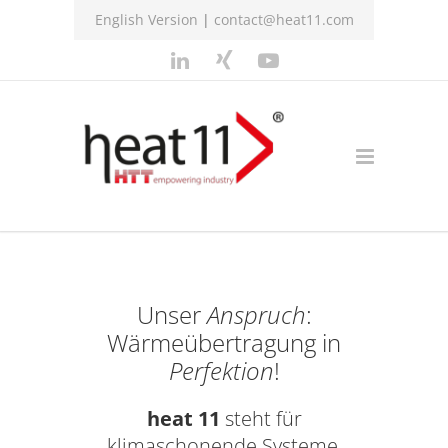
English Version
|
contact@heat11.com
Unser
Anspruch
:
Wärmeübertragung in
Perfektion
!
heat 11
steht für
klimaschonende Systeme,