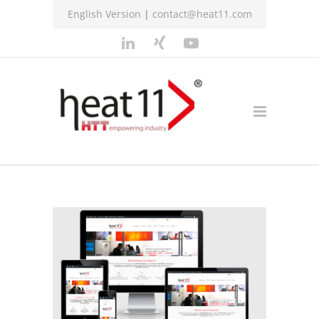
English Version
|
contact@heat11.com