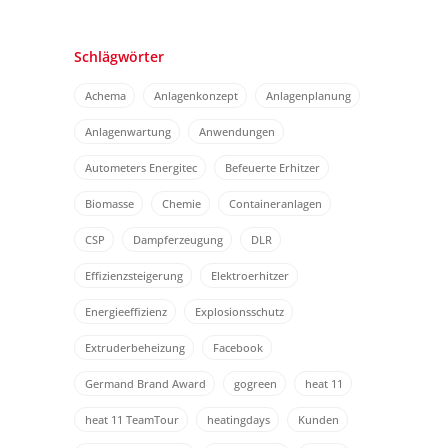
Schlägwörter
Achema
Anlagenkonzept
Anlagenplanung
Anlagenwartung
Anwendungen
Autometers Energitec
Befeuerte Erhitzer
Biomasse
Chemie
Containeranlagen
CSP
Dampferzeugung
DLR
Effizienzsteigerung
Elektroerhitzer
Energieeffizienz
Explosionsschutz
Extruderbeheizung
Facebook
Germand Brand Award
gogreen
heat 11
heat 11 TeamTour
heatingdays
Kunden