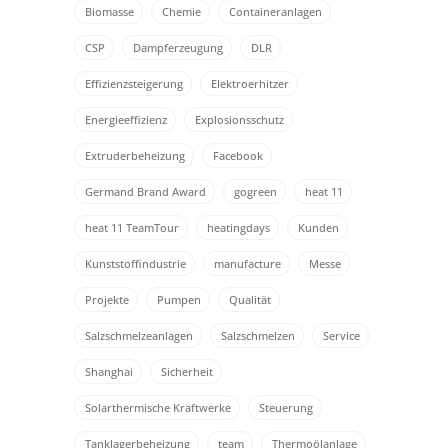
Biomasse
Chemie
Containeranlagen
CSP
Dampferzeugung
DLR
Effizienzsteigerung
Elektroerhitzer
Energieeffizienz
Explosionsschutz
Extruderbeheizung
Facebook
Germand Brand Award
gogreen
heat 11
heat 11 TeamTour
heatingdays
Kunden
Kunststoffindustrie
manufacture
Messe
Projekte
Pumpen
Qualität
Salzschmelzeanlagen
Salzschmelzen
Service
Shanghai
Sicherheit
Solarthermische Kraftwerke
Steuerung
Tanklagerbeheizung
team
Thermoölanlage