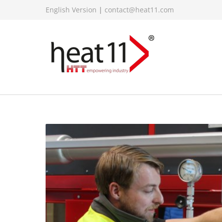
English Version
|
contact@heat11.com