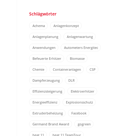
Schlägwörter
Achema
Anlagenkonzept
Anlagenplanung
Anlagenwartung
Anwendungen
Autometers Energitec
Befeuerte Erhitzer
Biomasse
Chemie
Containeranlagen
CSP
Dampferzeugung
DLR
Effizienzsteigerung
Elektroerhitzer
Energieeffizienz
Explosionsschutz
Extruderbeheizung
Facebook
Germand Brand Award
gogreen
heat 11
heat 11 TeamTour