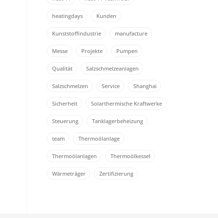
heatingdays
Kunden
Kunststoffindustrie
manufacture
Messe
Projekte
Pumpen
Qualität
Salzschmelzeanlagen
Salzschmelzen
Service
Shanghai
Sicherheit
Solarthermische Kraftwerke
Steuerung
Tanklagerbeheizung
team
Thermoölanlage
Thermoölanlagen
Thermoölkessel
Wärmeträger
Zertifizierung