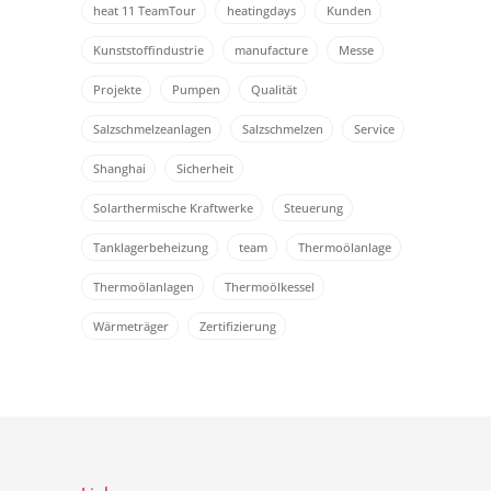
heat 11 TeamTour
heatingdays
Kunden
Kunststoffindustrie
manufacture
Messe
Projekte
Pumpen
Qualität
Salzschmelzeanlagen
Salzschmelzen
Service
Shanghai
Sicherheit
Solarthermische Kraftwerke
Steuerung
Tanklagerbeheizung
team
Thermoölanlage
Thermoölanlagen
Thermoölkessel
Wärmeträger
Zertifizierung