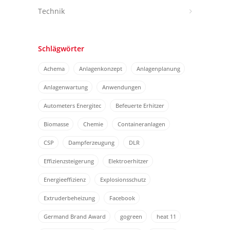
Technik
Schlägwörter
Achema
Anlagenkonzept
Anlagenplanung
Anlagenwartung
Anwendungen
Autometers Energitec
Befeuerte Erhitzer
Biomasse
Chemie
Containeranlagen
CSP
Dampferzeugung
DLR
Effizienzsteigerung
Elektroerhitzer
Energieeffizienz
Explosionsschutz
Extruderbeheizung
Facebook
Germand Brand Award
gogreen
heat 11