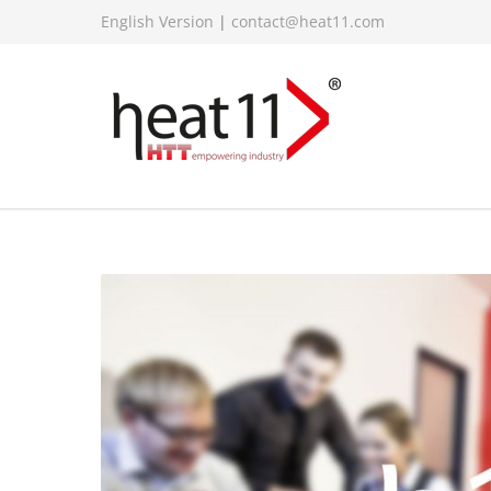
English Version
|
contact@heat11.com