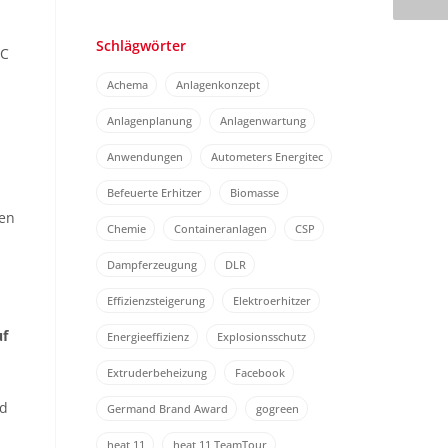
Schlägwörter
°C
Achema
Anlagenkonzept
Anlagenplanung
Anlagenwartung
Anwendungen
Autometers Energitec
Befeuerte Erhitzer
Biomasse
gen
Chemie
Containeranlagen
CSP
Dampferzeugung
DLR
Effizienzsteigerung
Elektroerhitzer
uf
Energieeffizienz
Explosionsschutz
Extruderbeheizung
Facebook
nd
Germand Brand Award
gogreen
heat 11
heat 11 TeamTour