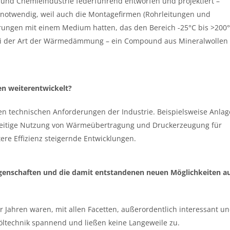
 und Chemieindustrie federführend entworfen und projektiert –
 notwendig, weil auch die Montagefirmen (Rohrleitungen und
ngen mit einem Medium hatten, das den Bereich -25°C bis >200
 bei der Art der Wärmedämmung – ein Compound aus Mineralwollen
en weiterentwickelt?
en technischen Anforderungen der Industrie. Beispielsweise Anla
hzeitige Nutzung von Wärmeübertragung und Druckerzeugung für
re Effizienz steigernde Entwicklungen.
genschaften und die damit entstandenen neuen Möglichkeiten a
r Jahren waren, mit allen Facetten, außerordentlich interessant u
ltechnik spannend und ließen keine Langeweile zu.