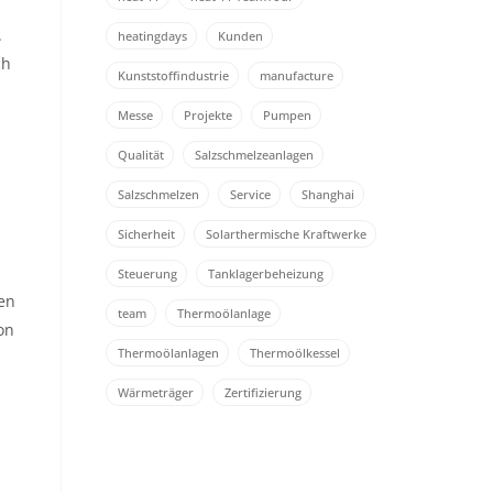
.
heatingdays
Kunden
ch
Kunststoffindustrie
manufacture
Messe
Projekte
Pumpen
Qualität
Salzschmelzeanlagen
Salzschmelzen
Service
Shanghai
Sicherheit
Solarthermische Kraftwerke
Steuerung
Tanklagerbeheizung
en
team
Thermoölanlage
on
Thermoölanlagen
Thermoölkessel
Wärmeträger
Zertifizierung