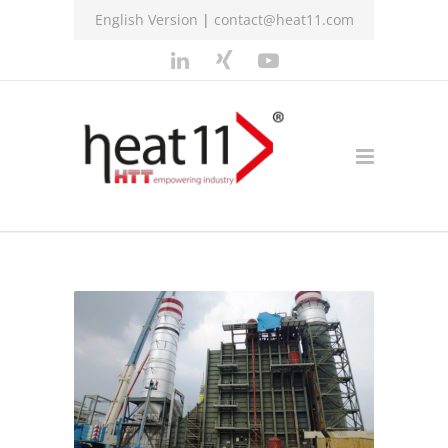
English Version
|
contact@heat11.com