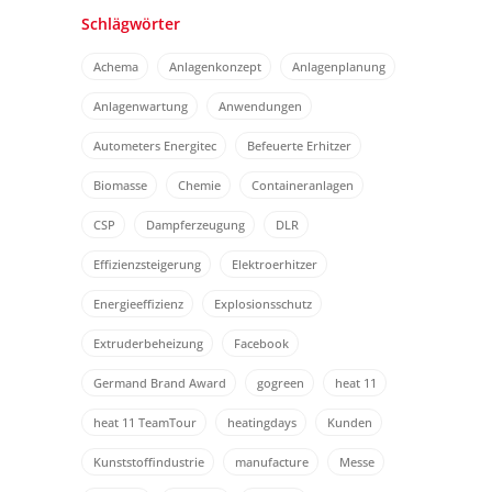
Schlägwörter
Achema
Anlagenkonzept
Anlagenplanung
Anlagenwartung
Anwendungen
Autometers Energitec
Befeuerte Erhitzer
Biomasse
Chemie
Containeranlagen
CSP
Dampferzeugung
DLR
Effizienzsteigerung
Elektroerhitzer
Energieeffizienz
Explosionsschutz
Extruderbeheizung
Facebook
Germand Brand Award
gogreen
heat 11
heat 11 TeamTour
heatingdays
Kunden
Kunststoffindustrie
manufacture
Messe